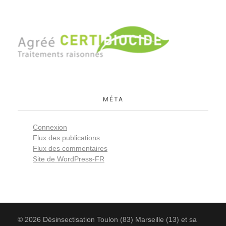
MÉTA
Connexion
Flux des publications
Flux des commentaires
Site de WordPress-FR
© 2026 Désinsectisation Toulon (83) Marseille (13) et sa