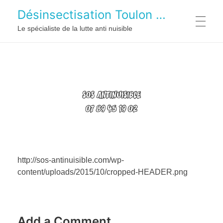
Désinsectisation Toulon (83) Marseille (13) et sa région
Le spécialiste de la lutte anti nuisible
ACCUEIL
NOS TARIFS
NOS INTERVENTIONS
http://sos-antinuisible.com/wp-
content/uploads/2015/10/cropped-HEADER.png
NOUS CONTACTER
Add a Comment