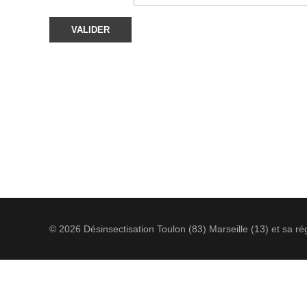
© 2026 Désinsectisation Toulon (83) Marseille (13) et sa rég